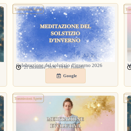
Trasmissioni Aperte
Tra
Celebrazione del solstizio d'inverno 2026
M
21 Dicembre, 2026
19:00
(lunedì)
Google
Trasmissioni Aperte
Bon