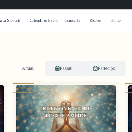
rea Studenti
Calendario Eventi
Comunità
Risorse
Home
Attuali
Passati
Partecipo
Bonus Clienti
Set