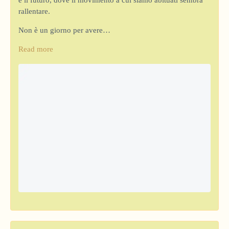
e il futuro, dove il movimento a cui siamo abituati sembra
rallentare.
Non è un giorno per avere…
Read more