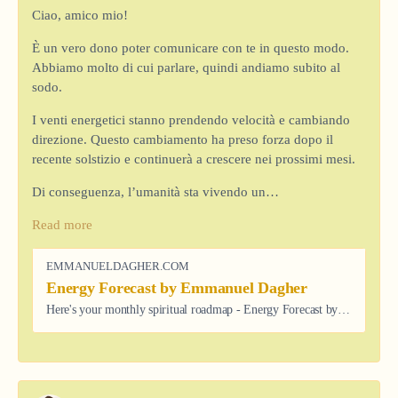
Ciao, amico mio!
È un vero dono poter comunicare con te in questo modo.
Abbiamo molto di cui parlare, quindi andiamo subito al
sodo.
I venti energetici stanno prendendo velocità e cambiando
direzione. Questo cambiamento ha preso forza dopo il
recente solstizio e continuerà a crescere nei prossimi mesi.
Di conseguenza, l’umanità sta vivendo un…
Read more
EMMANUELDAGHER.COM
Energy Forecast by Emmanuel Dagher
Here's your monthly spiritual roadmap - Energy Forecast by Emmanuel Dagher. Click here to read what's in store for you this month.